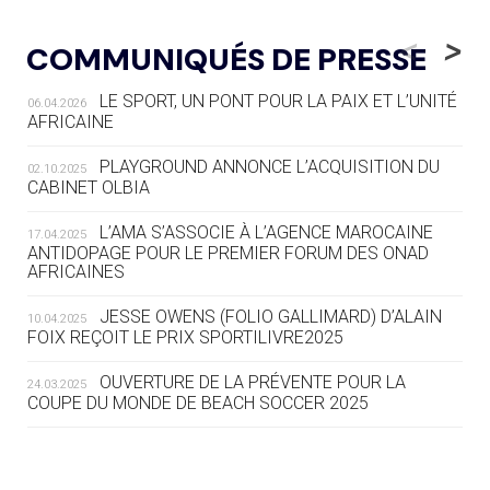
05.08
— LUGE
LE RÊVE DE VOIR LA LUGE ALPINE
<
>
COMMUNIQUÉS DE PRESSE
AUX JO « N'EST PAS FINI »
LE SPORT, UN PONT POUR LA PAIX ET L’UNITÉ
06.04.2026
05.08
— TIR À L'ARC
AFRICAINE
DES MONDIAUX À BRISBANE SUR LA
ROUTE DES JO 2032
PLAYGROUND ANNONCE L’ACQUISITION DU
02.10.2025
CABINET OLBIA
05.08
— ALPES FRANÇAISES 2030
LE VILLAGE OLYMPIQUE DES ARAVIS
L’AMA S’ASSOCIE À L’AGENCE MAROCAINE
17.04.2025
SE DESSINE
ANTIDOPAGE POUR LE PREMIER FORUM DES ONAD
AFRICAINES
04.08
— FOCUS DU JOUR
JESSE OWENS (FOLIO GALLIMARD) D’ALAIN
10.04.2025
LE COJOP A TROUVÉ SON VILLAGE
FOIX REÇOIT LE PRIX SPORTILIVRE2025
OLYMPIQUE LYONNAIS
OUVERTURE DE LA PRÉVENTE POUR LA
24.03.2025
COUPE DU MONDE DE BEACH SOCCER 2025
04.08
— ALLEMAGNE
« L'ALLEMAGNE PEUT DÉMONTRER
COMMENT ORGANISER DES JO
RESPONSABLES »
L’AMA FÉLICITE RICHARD POUND ET VALÉRIE
24.03.2025
FOURNEYRON, RÉCOMPENSÉS DE L’ORDRE OLYMPIQUE