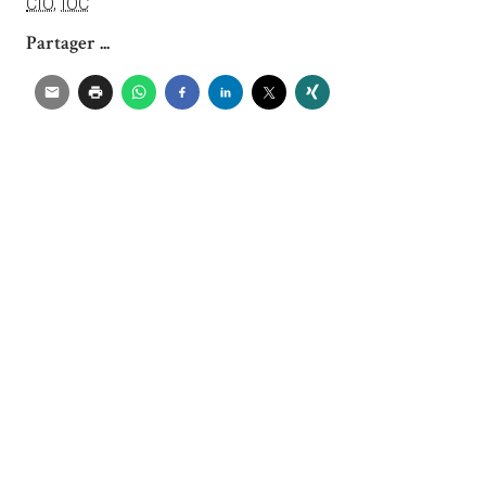
CIO
,
IOC
Partager ...