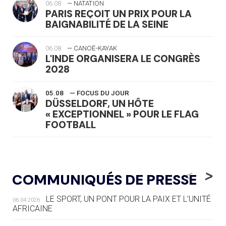
06.08
— NATATION
PARIS REÇOIT UN PRIX POUR LA
BAIGNABILITÉ DE LA SEINE
06.08
— CANOË-KAYAK
L'INDE ORGANISERA LE CONGRÈS
2028
05.08
— FOCUS DU JOUR
DÜSSELDORF, UN HÔTE
« EXCEPTIONNEL » POUR LE FLAG
FOOTBALL
05.08
— LUGE
LE RÊVE DE VOIR LA LUGE ALPINE
<
>
COMMUNIQUÉS DE PRESSE
AUX JO « N'EST PAS FINI »
LE SPORT, UN PONT POUR LA PAIX ET L’UNITÉ
06.04.2026
05.08
— TIR À L'ARC
AFRICAINE
DES MONDIAUX À BRISBANE SUR LA
ROUTE DES JO 2032