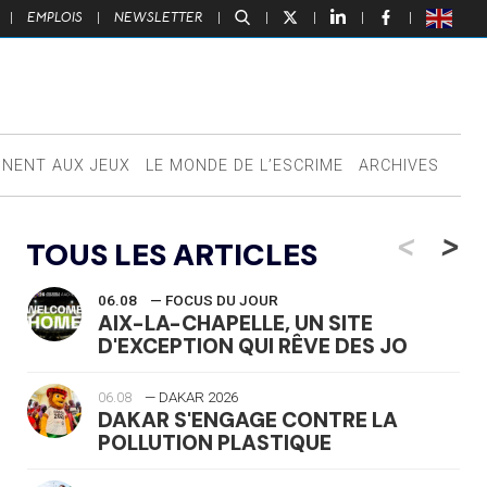
|
EMPLOIS
|
NEWSLETTER
|
|
|
|
|
NNENT AUX JEUX
LE MONDE DE L’ESCRIME
ARCHIVES
<
>
TOUS LES ARTICLES
06.08
— FOCUS DU JOUR
AIX-LA-CHAPELLE, UN SITE
D'EXCEPTION QUI RÊVE DES JO
06.08
— DAKAR 2026
DAKAR S'ENGAGE CONTRE LA
POLLUTION PLASTIQUE