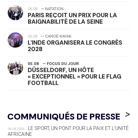
06.08
— NATATION
PARIS REÇOIT UN PRIX POUR LA
BAIGNABILITÉ DE LA SEINE
06.08
— CANOË-KAYAK
L'INDE ORGANISERA LE CONGRÈS
2028
05.08
— FOCUS DU JOUR
DÜSSELDORF, UN HÔTE
« EXCEPTIONNEL » POUR LE FLAG
FOOTBALL
05.08
— LUGE
LE RÊVE DE VOIR LA LUGE ALPINE
<
>
COMMUNIQUÉS DE PRESSE
AUX JO « N'EST PAS FINI »
LE SPORT, UN PONT POUR LA PAIX ET L’UNITÉ
06.04.2026
05.08
— TIR À L'ARC
AFRICAINE
DES MONDIAUX À BRISBANE SUR LA