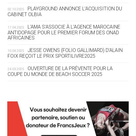
ROUTE DES JO 2032
PLAYGROUND ANNONCE L’ACQUISITION DU
02.10.2025
CABINET OLBIA
05.08
— ALPES FRANÇAISES 2030
LE VILLAGE OLYMPIQUE DES ARAVIS
L’AMA S’ASSOCIE À L’AGENCE MAROCAINE
17.04.2025
SE DESSINE
ANTIDOPAGE POUR LE PREMIER FORUM DES ONAD
AFRICAINES
04.08
— FOCUS DU JOUR
JESSE OWENS (FOLIO GALLIMARD) D’ALAIN
10.04.2025
LE COJOP A TROUVÉ SON VILLAGE
FOIX REÇOIT LE PRIX SPORTILIVRE2025
OLYMPIQUE LYONNAIS
OUVERTURE DE LA PRÉVENTE POUR LA
24.03.2025
COUPE DU MONDE DE BEACH SOCCER 2025
04.08
— ALLEMAGNE
« L'ALLEMAGNE PEUT DÉMONTRER
COMMENT ORGANISER DES JO
RESPONSABLES »
L’AMA FÉLICITE RICHARD POUND ET VALÉRIE
24.03.2025
FOURNEYRON, RÉCOMPENSÉS DE L’ORDRE OLYMPIQUE
L’AMA RECHERCHE DES HÔTES POUR LES
13.03.2025
04.08
— ESCRIME
RÉUNIONS DU CONSEIL DE FONDATION ET DU COMITÉ
LA FIE LANCE LES GRANDES
EXÉCUTIF
MANŒUVRES EN VUE DES JO
APPEL À CANDIDATURES DE L’AMA POUR LES
12.03.2025