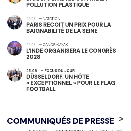
POLLUTION PLASTIQUE
06.08
— NATATION
PARIS REÇOIT UN PRIX POUR LA
BAIGNABILITÉ DE LA SEINE
06.08
— CANOË-KAYAK
L'INDE ORGANISERA LE CONGRÈS
2028
05.08
— FOCUS DU JOUR
DÜSSELDORF, UN HÔTE
« EXCEPTIONNEL » POUR LE FLAG
FOOTBALL
05.08
— LUGE
LE RÊVE DE VOIR LA LUGE ALPINE
<
>
COMMUNIQUÉS DE PRESSE
AUX JO « N'EST PAS FINI »