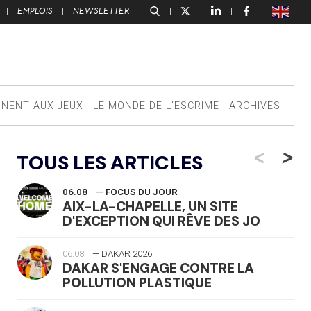
|
EMPLOIS
|
NEWSLETTER
|
|
|
|
|
NNENT AUX JEUX
LE MONDE DE L’ESCRIME
ARCHIVES
<
>
TOUS LES ARTICLES
06.08
— FOCUS DU JOUR
AIX-LA-CHAPELLE, UN SITE
D'EXCEPTION QUI RÊVE DES JO
06.08
— DAKAR 2026
DAKAR S'ENGAGE CONTRE LA
POLLUTION PLASTIQUE