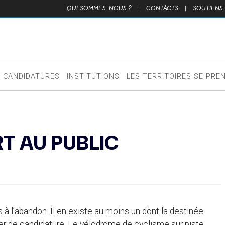
QUI SOMMES-NOUS ?
|
CONTACTS
|
SOUTIENS
CANDIDATURES
INSTITUTIONS
LES TERRITOIRES SE PRE
T AU PUBLIC
à l’abandon. Il en existe au moins un dont la destinée
r de candidature. Le vélodrome de cyclisme sur piste,