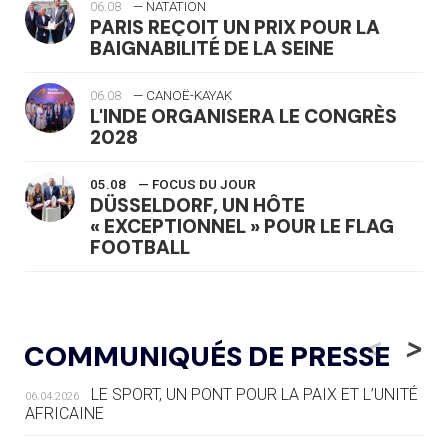
06.08
— NATATION
PARIS REÇOIT UN PRIX POUR LA
BAIGNABILITÉ DE LA SEINE
06.08
— CANOË-KAYAK
L'INDE ORGANISERA LE CONGRÈS
2028
05.08
— FOCUS DU JOUR
DÜSSELDORF, UN HÔTE
« EXCEPTIONNEL » POUR LE FLAG
FOOTBALL
05.08
— LUGE
LE RÊVE DE VOIR LA LUGE ALPINE
<
>
COMMUNIQUÉS DE PRESSE
AUX JO « N'EST PAS FINI »
LE SPORT, UN PONT POUR LA PAIX ET L’UNITÉ
06.04.2026
05.08
— TIR À L'ARC
AFRICAINE
DES MONDIAUX À BRISBANE SUR LA
ROUTE DES JO 2032