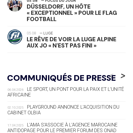
05.08
— FOCUS DU JOUR
DÜSSELDORF, UN HÔTE
« EXCEPTIONNEL » POUR LE FLAG
FOOTBALL
05.08
— LUGE
LE RÊVE DE VOIR LA LUGE ALPINE
AUX JO « N'EST PAS FINI »
05.08
— TIR À L'ARC
DES MONDIAUX À BRISBANE SUR LA
<
>
COMMUNIQUÉS DE PRESSE
ROUTE DES JO 2032
LE SPORT, UN PONT POUR LA PAIX ET L’UNITÉ
06.04.2026
05.08
— ALPES FRANÇAISES 2030
AFRICAINE
LE VILLAGE OLYMPIQUE DES ARAVIS
SE DESSINE
PLAYGROUND ANNONCE L’ACQUISITION DU
02.10.2025
CABINET OLBIA
04.08
— FOCUS DU JOUR
LE COJOP A TROUVÉ SON VILLAGE
L’AMA S’ASSOCIE À L’AGENCE MAROCAINE
17.04.2025
OLYMPIQUE LYONNAIS
ANTIDOPAGE POUR LE PREMIER FORUM DES ONAD