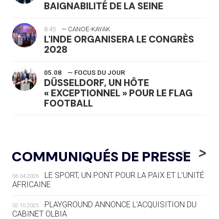
BAIGNABILITÉ DE LA SEINE
8:45
— CANOË-KAYAK
L'INDE ORGANISERA LE CONGRÈS
2028
05.08
— FOCUS DU JOUR
DÜSSELDORF, UN HÔTE
« EXCEPTIONNEL » POUR LE FLAG
FOOTBALL
05.08
— LUGE
LE RÊVE DE VOIR LA LUGE ALPINE
<
>
COMMUNIQUÉS DE PRESSE
AUX JO « N'EST PAS FINI »
LE SPORT, UN PONT POUR LA PAIX ET L’UNITÉ
06.04.2026
05.08
— TIR À L'ARC
AFRICAINE
DES MONDIAUX À BRISBANE SUR LA
ROUTE DES JO 2032
PLAYGROUND ANNONCE L’ACQUISITION DU
02.10.2025
CABINET OLBIA