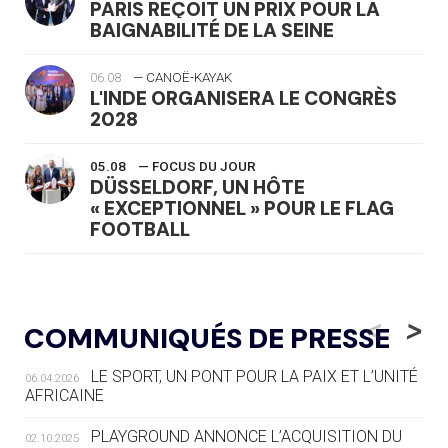
PARIS REÇOIT UN PRIX POUR LA
BAIGNABILITÉ DE LA SEINE
06.08
— CANOË-KAYAK
L'INDE ORGANISERA LE CONGRÈS
2028
05.08
— FOCUS DU JOUR
DÜSSELDORF, UN HÔTE
« EXCEPTIONNEL » POUR LE FLAG
FOOTBALL
05.08
— LUGE
LE RÊVE DE VOIR LA LUGE ALPINE
<
>
COMMUNIQUÉS DE PRESSE
AUX JO « N'EST PAS FINI »
LE SPORT, UN PONT POUR LA PAIX ET L’UNITÉ
06.04.2026
05.08
— TIR À L'ARC
AFRICAINE
DES MONDIAUX À BRISBANE SUR LA
ROUTE DES JO 2032
PLAYGROUND ANNONCE L’ACQUISITION DU
02.10.2025