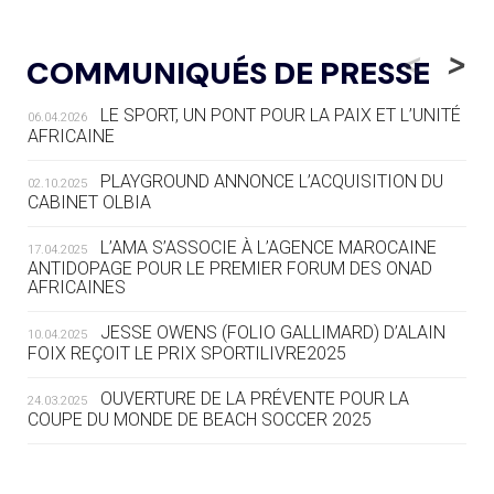
05.08
— LUGE
LE RÊVE DE VOIR LA LUGE ALPINE
<
>
COMMUNIQUÉS DE PRESSE
AUX JO « N'EST PAS FINI »
LE SPORT, UN PONT POUR LA PAIX ET L’UNITÉ
06.04.2026
05.08
— TIR À L'ARC
AFRICAINE
DES MONDIAUX À BRISBANE SUR LA
ROUTE DES JO 2032
PLAYGROUND ANNONCE L’ACQUISITION DU
02.10.2025
CABINET OLBIA
05.08
— ALPES FRANÇAISES 2030
LE VILLAGE OLYMPIQUE DES ARAVIS
L’AMA S’ASSOCIE À L’AGENCE MAROCAINE
17.04.2025
SE DESSINE
ANTIDOPAGE POUR LE PREMIER FORUM DES ONAD
AFRICAINES
04.08
— FOCUS DU JOUR
JESSE OWENS (FOLIO GALLIMARD) D’ALAIN
10.04.2025
LE COJOP A TROUVÉ SON VILLAGE
FOIX REÇOIT LE PRIX SPORTILIVRE2025
OLYMPIQUE LYONNAIS
OUVERTURE DE LA PRÉVENTE POUR LA
24.03.2025
COUPE DU MONDE DE BEACH SOCCER 2025
04.08
— ALLEMAGNE
« L'ALLEMAGNE PEUT DÉMONTRER
COMMENT ORGANISER DES JO
RESPONSABLES »
L’AMA FÉLICITE RICHARD POUND ET VALÉRIE
24.03.2025