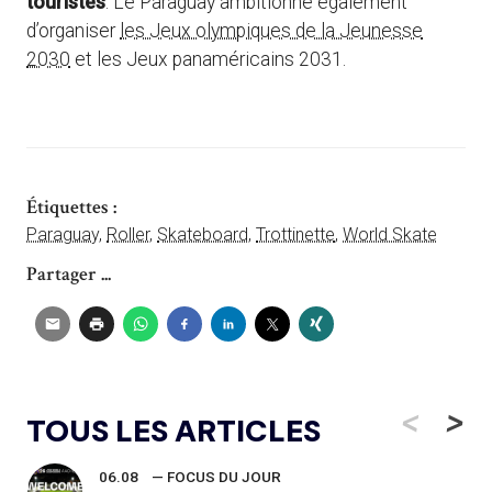
touristes
. Le Paraguay ambitionne également
d’organiser
les Jeux olympiques de la Jeunesse
2030
et les Jeux panaméricains 2031.
Étiquettes :
Paraguay
,
Roller
,
Skateboard
,
Trottinette
,
World Skate
Partager ...
<
>
TOUS LES ARTICLES
06.08
— FOCUS DU JOUR