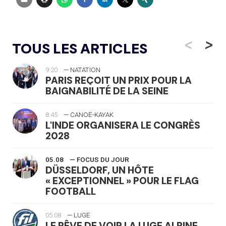
<
>
TOUS LES ARTICLES
9:20
— NATATION
PARIS REÇOIT UN PRIX POUR LA
BAIGNABILITÉ DE LA SEINE
8:45
— CANOË-KAYAK
L'INDE ORGANISERA LE CONGRÈS
2028
05.08
— FOCUS DU JOUR
DÜSSELDORF, UN HÔTE
« EXCEPTIONNEL » POUR LE FLAG
FOOTBALL
05.08
— LUGE
LE RÊVE DE VOIR LA LUGE ALPINE