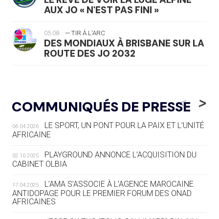
AUX JO « N'EST PAS FINI »
05.08
— TIR À L'ARC
DES MONDIAUX À BRISBANE SUR LA
ROUTE DES JO 2032
05.08
— ALPES FRANÇAISES 2030
LE VILLAGE OLYMPIQUE DES ARAVIS
<
>
COMMUNIQUÉS DE PRESSE
SE DESSINE
LE SPORT, UN PONT POUR LA PAIX ET L’UNITÉ
06.04.2026
04.08
— FOCUS DU JOUR
AFRICAINE
LE COJOP A TROUVÉ SON VILLAGE
OLYMPIQUE LYONNAIS
PLAYGROUND ANNONCE L’ACQUISITION DU
02.10.2025
CABINET OLBIA
04.08
— ALLEMAGNE
« L'ALLEMAGNE PEUT DÉMONTRER
L’AMA S’ASSOCIE À L’AGENCE MAROCAINE
17.04.2025
COMMENT ORGANISER DES JO
ANTIDOPAGE POUR LE PREMIER FORUM DES ONAD
AFRICAINES
RESPONSABLES »