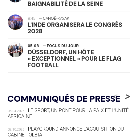
BAIGNABILITÉ DE LA SEINE
8:45
— CANOË-KAYAK
L'INDE ORGANISERA LE CONGRÈS
2028
05.08
— FOCUS DU JOUR
DÜSSELDORF, UN HÔTE
« EXCEPTIONNEL » POUR LE FLAG
FOOTBALL
05.08
— LUGE
LE RÊVE DE VOIR LA LUGE ALPINE
<
>
COMMUNIQUÉS DE PRESSE
AUX JO « N'EST PAS FINI »
LE SPORT, UN PONT POUR LA PAIX ET L’UNITÉ
06.04.2026
05.08
— TIR À L'ARC
AFRICAINE
DES MONDIAUX À BRISBANE SUR LA
ROUTE DES JO 2032
PLAYGROUND ANNONCE L’ACQUISITION DU
02.10.2025
CABINET OLBIA