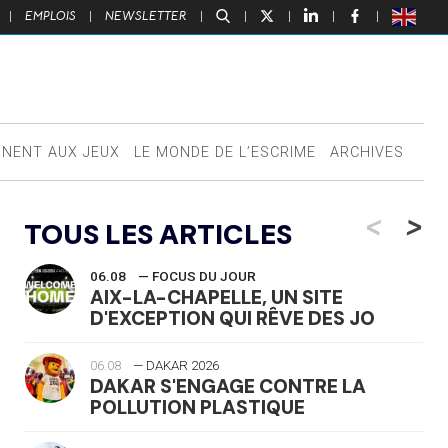
|
EMPLOIS
|
NEWSLETTER
|
|
|
|
|
NNENT AUX JEUX
LE MONDE DE L’ESCRIME
ARCHIVES
<
>
TOUS LES ARTICLES
06.08
— FOCUS DU JOUR
AIX-LA-CHAPELLE, UN SITE
D'EXCEPTION QUI RÊVE DES JO
06.08
— DAKAR 2026
DAKAR S'ENGAGE CONTRE LA
POLLUTION PLASTIQUE