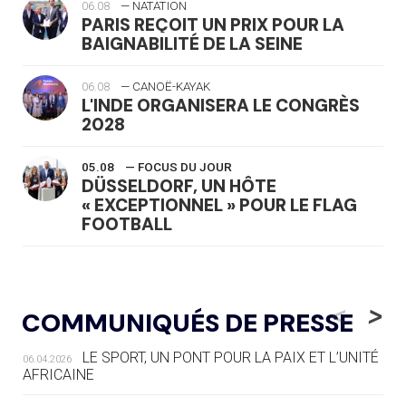
06.08
— NATATION
PARIS REÇOIT UN PRIX POUR LA
BAIGNABILITÉ DE LA SEINE
06.08
— CANOË-KAYAK
L'INDE ORGANISERA LE CONGRÈS
2028
05.08
— FOCUS DU JOUR
DÜSSELDORF, UN HÔTE
« EXCEPTIONNEL » POUR LE FLAG
FOOTBALL
05.08
— LUGE
LE RÊVE DE VOIR LA LUGE ALPINE
<
>
COMMUNIQUÉS DE PRESSE
AUX JO « N'EST PAS FINI »
LE SPORT, UN PONT POUR LA PAIX ET L’UNITÉ
06.04.2026
05.08
— TIR À L'ARC
AFRICAINE
DES MONDIAUX À BRISBANE SUR LA
ROUTE DES JO 2032