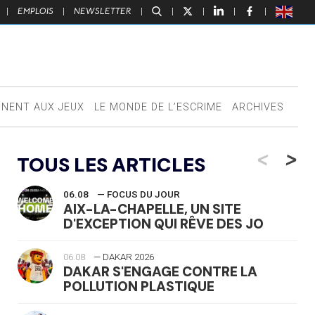
|
EMPLOIS
|
NEWSLETTER
|
|
|
|
|
NNENT AUX JEUX
LE MONDE DE L’ESCRIME
ARCHIVES
<
>
TOUS LES ARTICLES
06.08
— FOCUS DU JOUR
AIX-LA-CHAPELLE, UN SITE
D'EXCEPTION QUI RÊVE DES JO
06.08
— DAKAR 2026
DAKAR S'ENGAGE CONTRE LA
POLLUTION PLASTIQUE