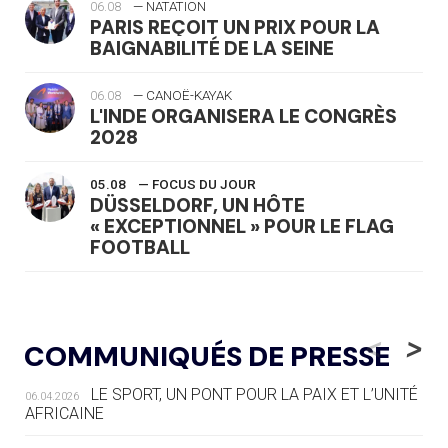
06.08
— NATATION
PARIS REÇOIT UN PRIX POUR LA
BAIGNABILITÉ DE LA SEINE
06.08
— CANOË-KAYAK
L'INDE ORGANISERA LE CONGRÈS
2028
05.08
— FOCUS DU JOUR
DÜSSELDORF, UN HÔTE
« EXCEPTIONNEL » POUR LE FLAG
FOOTBALL
05.08
— LUGE
LE RÊVE DE VOIR LA LUGE ALPINE
<
>
COMMUNIQUÉS DE PRESSE
AUX JO « N'EST PAS FINI »
LE SPORT, UN PONT POUR LA PAIX ET L’UNITÉ
06.04.2026
05.08
— TIR À L'ARC
AFRICAINE
DES MONDIAUX À BRISBANE SUR LA
ROUTE DES JO 2032