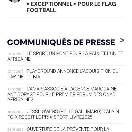
« EXCEPTIONNEL » POUR LE FLAG
FOOTBALL
05.08
— LUGE
LE RÊVE DE VOIR LA LUGE ALPINE
<
>
COMMUNIQUÉS DE PRESSE
AUX JO « N'EST PAS FINI »
LE SPORT, UN PONT POUR LA PAIX ET L’UNITÉ
06.04.2026
05.08
— TIR À L'ARC
AFRICAINE
DES MONDIAUX À BRISBANE SUR LA
ROUTE DES JO 2032
PLAYGROUND ANNONCE L’ACQUISITION DU
02.10.2025
CABINET OLBIA
05.08
— ALPES FRANÇAISES 2030
LE VILLAGE OLYMPIQUE DES ARAVIS
L’AMA S’ASSOCIE À L’AGENCE MAROCAINE
17.04.2025
SE DESSINE
ANTIDOPAGE POUR LE PREMIER FORUM DES ONAD
AFRICAINES
04.08
— FOCUS DU JOUR
JESSE OWENS (FOLIO GALLIMARD) D’ALAIN
10.04.2025
LE COJOP A TROUVÉ SON VILLAGE
FOIX REÇOIT LE PRIX SPORTILIVRE2025
OLYMPIQUE LYONNAIS
OUVERTURE DE LA PRÉVENTE POUR LA
24.03.2025