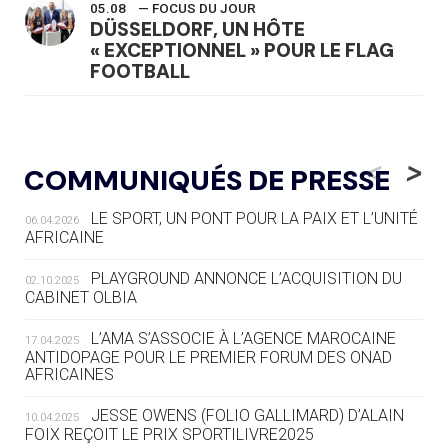
05.08
— FOCUS DU JOUR
DÜSSELDORF, UN HÔTE
« EXCEPTIONNEL » POUR LE FLAG
FOOTBALL
05.08
— LUGE
LE RÊVE DE VOIR LA LUGE ALPINE
<
>
COMMUNIQUÉS DE PRESSE
AUX JO « N'EST PAS FINI »
LE SPORT, UN PONT POUR LA PAIX ET L’UNITÉ
06.04.2026
05.08
— TIR À L'ARC
AFRICAINE
DES MONDIAUX À BRISBANE SUR LA
ROUTE DES JO 2032
PLAYGROUND ANNONCE L’ACQUISITION DU
02.10.2025
CABINET OLBIA
05.08
— ALPES FRANÇAISES 2030
LE VILLAGE OLYMPIQUE DES ARAVIS
L’AMA S’ASSOCIE À L’AGENCE MAROCAINE
17.04.2025
SE DESSINE
ANTIDOPAGE POUR LE PREMIER FORUM DES ONAD
AFRICAINES
04.08
— FOCUS DU JOUR
JESSE OWENS (FOLIO GALLIMARD) D’ALAIN
10.04.2025
LE COJOP A TROUVÉ SON VILLAGE
FOIX REÇOIT LE PRIX SPORTILIVRE2025
OLYMPIQUE LYONNAIS