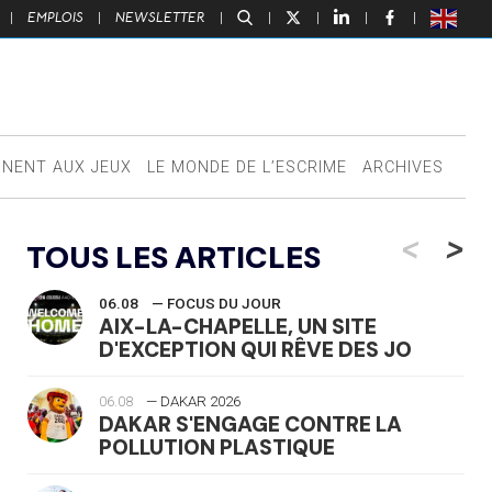
|
EMPLOIS
|
NEWSLETTER
|
|
|
|
|
NNENT AUX JEUX
LE MONDE DE L’ESCRIME
ARCHIVES
<
>
TOUS LES ARTICLES
06.08
— FOCUS DU JOUR
AIX-LA-CHAPELLE, UN SITE
D'EXCEPTION QUI RÊVE DES JO
06.08
— DAKAR 2026
DAKAR S'ENGAGE CONTRE LA
POLLUTION PLASTIQUE