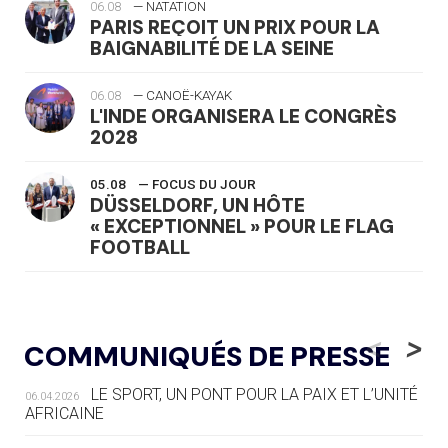
06.08
— NATATION
PARIS REÇOIT UN PRIX POUR LA
BAIGNABILITÉ DE LA SEINE
06.08
— CANOË-KAYAK
L'INDE ORGANISERA LE CONGRÈS
2028
05.08
— FOCUS DU JOUR
DÜSSELDORF, UN HÔTE
« EXCEPTIONNEL » POUR LE FLAG
FOOTBALL
05.08
— LUGE
LE RÊVE DE VOIR LA LUGE ALPINE
<
>
COMMUNIQUÉS DE PRESSE
AUX JO « N'EST PAS FINI »
LE SPORT, UN PONT POUR LA PAIX ET L’UNITÉ
06.04.2026
05.08
— TIR À L'ARC
AFRICAINE
DES MONDIAUX À BRISBANE SUR LA
ROUTE DES JO 2032