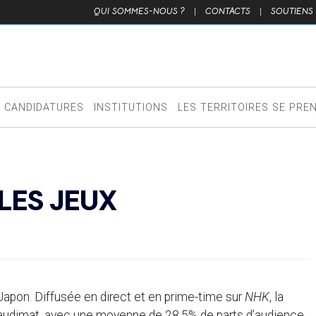
QUI SOMMES-NOUS ?
|
CONTACTS
|
SOUTIENS
CANDIDATURES
INSTITUTIONS
LES TERRITOIRES SE PRE
LES JEUX
pon. Diffusée en direct et en prime-time sur
NHK
, la
l’audimat, avec une moyenne de 28,5% de parts d’audience,