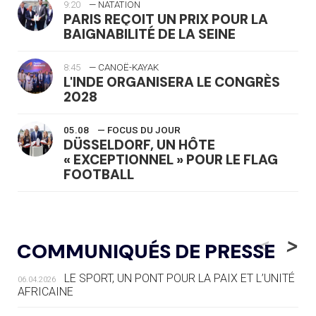
9:20
— NATATION
PARIS REÇOIT UN PRIX POUR LA
BAIGNABILITÉ DE LA SEINE
8:45
— CANOË-KAYAK
L'INDE ORGANISERA LE CONGRÈS
2028
05.08
— FOCUS DU JOUR
DÜSSELDORF, UN HÔTE
« EXCEPTIONNEL » POUR LE FLAG
FOOTBALL
05.08
— LUGE
LE RÊVE DE VOIR LA LUGE ALPINE
<
>
COMMUNIQUÉS DE PRESSE
AUX JO « N'EST PAS FINI »
LE SPORT, UN PONT POUR LA PAIX ET L’UNITÉ
06.04.2026
05.08
— TIR À L'ARC
AFRICAINE
DES MONDIAUX À BRISBANE SUR LA
ROUTE DES JO 2032