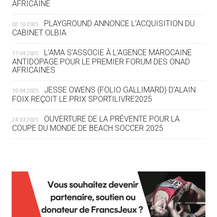
AFRICAINE
DES MONDIAUX À BRISBANE SUR LA
ROUTE DES JO 2032
PLAYGROUND ANNONCE L’ACQUISITION DU
02.10.2025
CABINET OLBIA
05.08
— ALPES FRANÇAISES 2030
LE VILLAGE OLYMPIQUE DES ARAVIS
L’AMA S’ASSOCIE À L’AGENCE MAROCAINE
17.04.2025
SE DESSINE
ANTIDOPAGE POUR LE PREMIER FORUM DES ONAD
AFRICAINES
04.08
— FOCUS DU JOUR
JESSE OWENS (FOLIO GALLIMARD) D’ALAIN
10.04.2025
LE COJOP A TROUVÉ SON VILLAGE
FOIX REÇOIT LE PRIX SPORTILIVRE2025
OLYMPIQUE LYONNAIS
OUVERTURE DE LA PRÉVENTE POUR LA
24.03.2025
COUPE DU MONDE DE BEACH SOCCER 2025
04.08
— ALLEMAGNE
« L'ALLEMAGNE PEUT DÉMONTRER
COMMENT ORGANISER DES JO
RESPONSABLES »
L’AMA FÉLICITE RICHARD POUND ET VALÉRIE
24.03.2025
FOURNEYRON, RÉCOMPENSÉS DE L’ORDRE OLYMPIQUE
L’AMA RECHERCHE DES HÔTES POUR LES
13.03.2025
04.08
— ESCRIME
RÉUNIONS DU CONSEIL DE FONDATION ET DU COMITÉ
LA FIE LANCE LES GRANDES
EXÉCUTIF
MANŒUVRES EN VUE DES JO