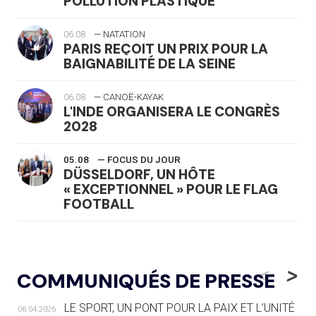
POLLUTION PLASTIQUE
06.08
— NATATION
PARIS REÇOIT UN PRIX POUR LA
BAIGNABILITÉ DE LA SEINE
06.08
— CANOË-KAYAK
L'INDE ORGANISERA LE CONGRÈS
2028
05.08
— FOCUS DU JOUR
DÜSSELDORF, UN HÔTE
« EXCEPTIONNEL » POUR LE FLAG
FOOTBALL
05.08
— LUGE
LE RÊVE DE VOIR LA LUGE ALPINE
<
>
COMMUNIQUÉS DE PRESSE
AUX JO « N'EST PAS FINI »
LE SPORT, UN PONT POUR LA PAIX ET L’UNITÉ
06.04.2026
05.08
— TIR À L'ARC