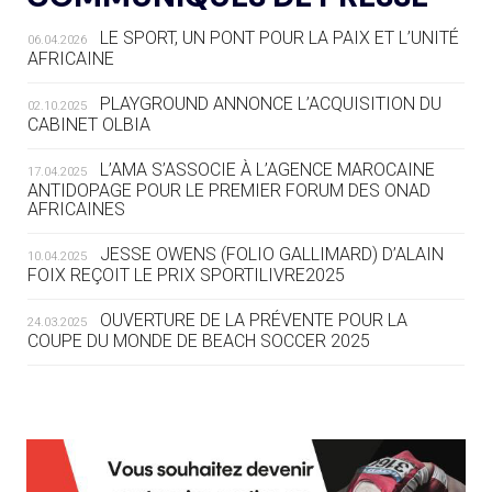
LE SPORT, UN PONT POUR LA PAIX ET L’UNITÉ
06.04.2026
05.08
— TIR À L'ARC
AFRICAINE
DES MONDIAUX À BRISBANE SUR LA
ROUTE DES JO 2032
PLAYGROUND ANNONCE L’ACQUISITION DU
02.10.2025
CABINET OLBIA
05.08
— ALPES FRANÇAISES 2030
LE VILLAGE OLYMPIQUE DES ARAVIS
L’AMA S’ASSOCIE À L’AGENCE MAROCAINE
17.04.2025
SE DESSINE
ANTIDOPAGE POUR LE PREMIER FORUM DES ONAD
AFRICAINES
04.08
— FOCUS DU JOUR
JESSE OWENS (FOLIO GALLIMARD) D’ALAIN
10.04.2025
LE COJOP A TROUVÉ SON VILLAGE
FOIX REÇOIT LE PRIX SPORTILIVRE2025
OLYMPIQUE LYONNAIS
OUVERTURE DE LA PRÉVENTE POUR LA
24.03.2025
COUPE DU MONDE DE BEACH SOCCER 2025
04.08
— ALLEMAGNE
« L'ALLEMAGNE PEUT DÉMONTRER
COMMENT ORGANISER DES JO
RESPONSABLES »
L’AMA FÉLICITE RICHARD POUND ET VALÉRIE
24.03.2025
FOURNEYRON, RÉCOMPENSÉS DE L’ORDRE OLYMPIQUE
L’AMA RECHERCHE DES HÔTES POUR LES
13.03.2025
04.08
— ESCRIME