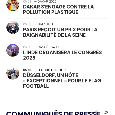
06.08
— DAKAR 2026
DAKAR S'ENGAGE CONTRE LA
POLLUTION PLASTIQUE
06.08
— NATATION
PARIS REÇOIT UN PRIX POUR LA
BAIGNABILITÉ DE LA SEINE
06.08
— CANOË-KAYAK
L'INDE ORGANISERA LE CONGRÈS
2028
05.08
— FOCUS DU JOUR
DÜSSELDORF, UN HÔTE
« EXCEPTIONNEL » POUR LE FLAG
FOOTBALL
05.08
— LUGE
LE RÊVE DE VOIR LA LUGE ALPINE
<
>
COMMUNIQUÉS DE PRESSE
AUX JO « N'EST PAS FINI »