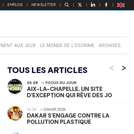
|
EMPLOIS
|
NEWSLETTER
|
|
|
|
|
NNENT AUX JEUX
LE MONDE DE L’ESCRIME
ARCHIVES
<
>
TOUS LES ARTICLES
06.08
— FOCUS DU JOUR
AIX-LA-CHAPELLE, UN SITE
D'EXCEPTION QUI RÊVE DES JO
06.08
— DAKAR 2026
DAKAR S'ENGAGE CONTRE LA
POLLUTION PLASTIQUE