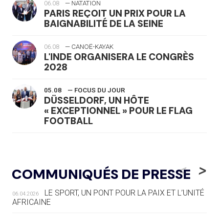
06.08
— NATATION
PARIS REÇOIT UN PRIX POUR LA
BAIGNABILITÉ DE LA SEINE
06.08
— CANOË-KAYAK
L'INDE ORGANISERA LE CONGRÈS
2028
05.08
— FOCUS DU JOUR
DÜSSELDORF, UN HÔTE
« EXCEPTIONNEL » POUR LE FLAG
FOOTBALL
05.08
— LUGE
LE RÊVE DE VOIR LA LUGE ALPINE
<
>
COMMUNIQUÉS DE PRESSE
AUX JO « N'EST PAS FINI »
LE SPORT, UN PONT POUR LA PAIX ET L’UNITÉ
06.04.2026
05.08
— TIR À L'ARC
AFRICAINE
DES MONDIAUX À BRISBANE SUR LA
ROUTE DES JO 2032