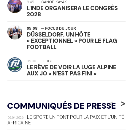
8:45
— CANOË-KAYAK
L'INDE ORGANISERA LE CONGRÈS
2028
05.08
— FOCUS DU JOUR
DÜSSELDORF, UN HÔTE
« EXCEPTIONNEL » POUR LE FLAG
FOOTBALL
05.08
— LUGE
LE RÊVE DE VOIR LA LUGE ALPINE
AUX JO « N'EST PAS FINI »
05.08
— TIR À L'ARC
DES MONDIAUX À BRISBANE SUR LA
<
>
COMMUNIQUÉS DE PRESSE
ROUTE DES JO 2032
LE SPORT, UN PONT POUR LA PAIX ET L’UNITÉ
06.04.2026
05.08
— ALPES FRANÇAISES 2030
AFRICAINE
LE VILLAGE OLYMPIQUE DES ARAVIS
SE DESSINE