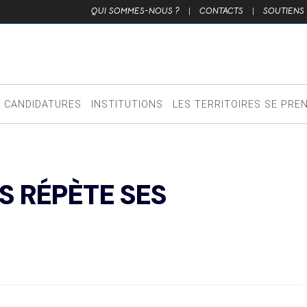
QUI SOMMES-NOUS ?
|
CONTACTS
|
SOUTIENS
CANDIDATURES
INSTITUTIONS
LES TERRITOIRES SE PRE
IS RÉPÈTE SES