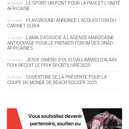
LE SPORT, UN PONT POUR LA PAIX ET L’UNITÉ
06.04.2026
05.08
— TIR À L'ARC
AFRICAINE
DES MONDIAUX À BRISBANE SUR LA
ROUTE DES JO 2032
PLAYGROUND ANNONCE L’ACQUISITION DU
02.10.2025
CABINET OLBIA
05.08
— ALPES FRANÇAISES 2030
LE VILLAGE OLYMPIQUE DES ARAVIS
L’AMA S’ASSOCIE À L’AGENCE MAROCAINE
17.04.2025
SE DESSINE
ANTIDOPAGE POUR LE PREMIER FORUM DES ONAD
AFRICAINES
04.08
— FOCUS DU JOUR
JESSE OWENS (FOLIO GALLIMARD) D’ALAIN
10.04.2025
LE COJOP A TROUVÉ SON VILLAGE
FOIX REÇOIT LE PRIX SPORTILIVRE2025
OLYMPIQUE LYONNAIS
OUVERTURE DE LA PRÉVENTE POUR LA
24.03.2025
COUPE DU MONDE DE BEACH SOCCER 2025
04.08
— ALLEMAGNE
« L'ALLEMAGNE PEUT DÉMONTRER
COMMENT ORGANISER DES JO
RESPONSABLES »
L’AMA FÉLICITE RICHARD POUND ET VALÉRIE
24.03.2025
FOURNEYRON, RÉCOMPENSÉS DE L’ORDRE OLYMPIQUE
L’AMA RECHERCHE DES HÔTES POUR LES
13.03.2025
04.08
— ESCRIME
RÉUNIONS DU CONSEIL DE FONDATION ET DU COMITÉ
LA FIE LANCE LES GRANDES
EXÉCUTIF