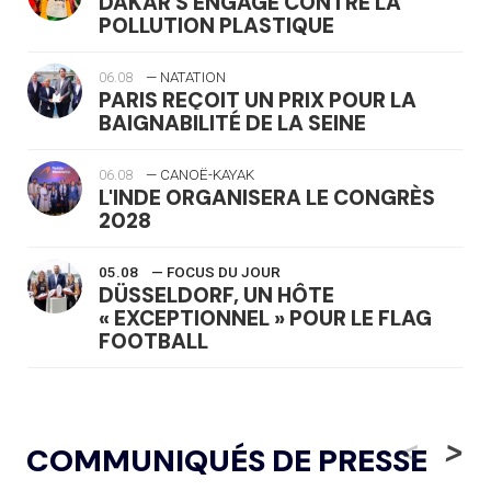
DAKAR S'ENGAGE CONTRE LA
POLLUTION PLASTIQUE
06.08
— NATATION
PARIS REÇOIT UN PRIX POUR LA
BAIGNABILITÉ DE LA SEINE
06.08
— CANOË-KAYAK
L'INDE ORGANISERA LE CONGRÈS
2028
05.08
— FOCUS DU JOUR
DÜSSELDORF, UN HÔTE
« EXCEPTIONNEL » POUR LE FLAG
FOOTBALL
05.08
— LUGE
LE RÊVE DE VOIR LA LUGE ALPINE
<
>
COMMUNIQUÉS DE PRESSE
AUX JO « N'EST PAS FINI »