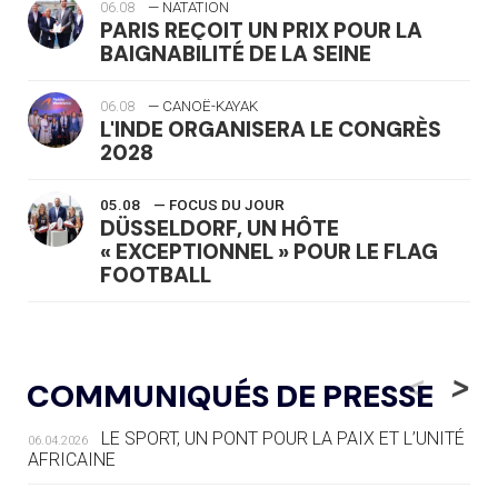
06.08
— NATATION
PARIS REÇOIT UN PRIX POUR LA
BAIGNABILITÉ DE LA SEINE
06.08
— CANOË-KAYAK
L'INDE ORGANISERA LE CONGRÈS
2028
05.08
— FOCUS DU JOUR
DÜSSELDORF, UN HÔTE
« EXCEPTIONNEL » POUR LE FLAG
FOOTBALL
05.08
— LUGE
LE RÊVE DE VOIR LA LUGE ALPINE
<
>
COMMUNIQUÉS DE PRESSE
AUX JO « N'EST PAS FINI »
LE SPORT, UN PONT POUR LA PAIX ET L’UNITÉ
06.04.2026
05.08
— TIR À L'ARC
AFRICAINE
DES MONDIAUX À BRISBANE SUR LA
ROUTE DES JO 2032