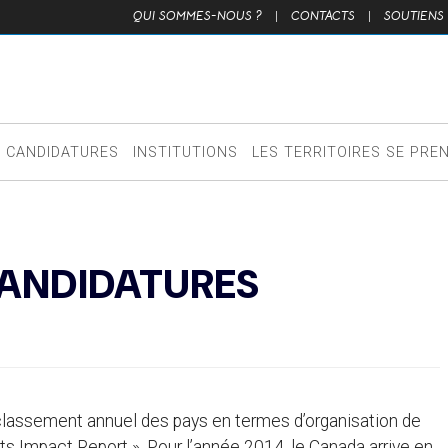
QUI SOMMES-NOUS ?
|
CONTACTS
|
SOUTIENS
CANDIDATURES
INSTITUTIONS
LES TERRITOIRES SE PRE
CANDIDATURES
classement annuel des pays en termes d’organisation de
rts Impact Report ». Pour l’année 2014, le Canada arrive en