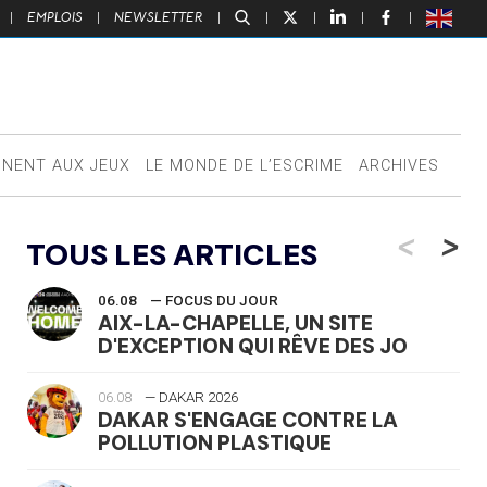
|
EMPLOIS
|
NEWSLETTER
|
|
|
|
|
NNENT AUX JEUX
LE MONDE DE L’ESCRIME
ARCHIVES
<
>
TOUS LES ARTICLES
06.08
— FOCUS DU JOUR
AIX-LA-CHAPELLE, UN SITE
D'EXCEPTION QUI RÊVE DES JO
06.08
— DAKAR 2026
DAKAR S'ENGAGE CONTRE LA
POLLUTION PLASTIQUE