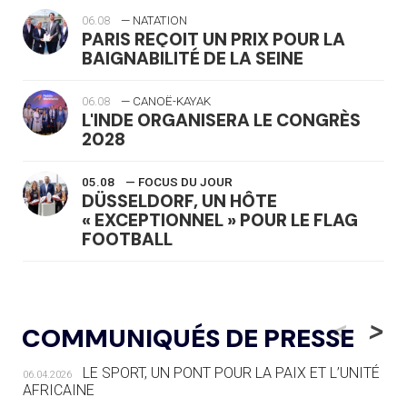
06.08
— NATATION
PARIS REÇOIT UN PRIX POUR LA
BAIGNABILITÉ DE LA SEINE
06.08
— CANOË-KAYAK
L'INDE ORGANISERA LE CONGRÈS
2028
05.08
— FOCUS DU JOUR
DÜSSELDORF, UN HÔTE
« EXCEPTIONNEL » POUR LE FLAG
FOOTBALL
05.08
— LUGE
LE RÊVE DE VOIR LA LUGE ALPINE
<
>
COMMUNIQUÉS DE PRESSE
AUX JO « N'EST PAS FINI »
LE SPORT, UN PONT POUR LA PAIX ET L’UNITÉ
06.04.2026
05.08
— TIR À L'ARC
AFRICAINE
DES MONDIAUX À BRISBANE SUR LA