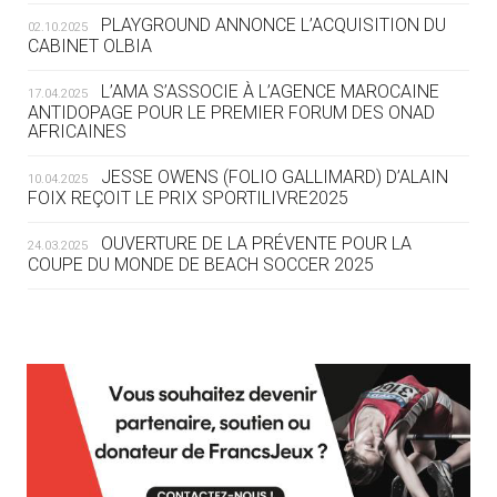
ROUTE DES JO 2032
PLAYGROUND ANNONCE L’ACQUISITION DU
02.10.2025
CABINET OLBIA
05.08
— ALPES FRANÇAISES 2030
LE VILLAGE OLYMPIQUE DES ARAVIS
L’AMA S’ASSOCIE À L’AGENCE MAROCAINE
17.04.2025
SE DESSINE
ANTIDOPAGE POUR LE PREMIER FORUM DES ONAD
AFRICAINES
04.08
— FOCUS DU JOUR
JESSE OWENS (FOLIO GALLIMARD) D’ALAIN
10.04.2025
LE COJOP A TROUVÉ SON VILLAGE
FOIX REÇOIT LE PRIX SPORTILIVRE2025
OLYMPIQUE LYONNAIS
OUVERTURE DE LA PRÉVENTE POUR LA
24.03.2025
COUPE DU MONDE DE BEACH SOCCER 2025
04.08
— ALLEMAGNE
« L'ALLEMAGNE PEUT DÉMONTRER
COMMENT ORGANISER DES JO
RESPONSABLES »
L’AMA FÉLICITE RICHARD POUND ET VALÉRIE
24.03.2025
FOURNEYRON, RÉCOMPENSÉS DE L’ORDRE OLYMPIQUE
L’AMA RECHERCHE DES HÔTES POUR LES
13.03.2025
04.08
— ESCRIME
RÉUNIONS DU CONSEIL DE FONDATION ET DU COMITÉ
LA FIE LANCE LES GRANDES
EXÉCUTIF
MANŒUVRES EN VUE DES JO
APPEL À CANDIDATURES DE L’AMA POUR LES
12.03.2025