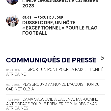
L'INDE ORGANISERA LE CONGRÈS
2028
05.08
— FOCUS DU JOUR
DÜSSELDORF, UN HÔTE
« EXCEPTIONNEL » POUR LE FLAG
FOOTBALL
05.08
— LUGE
LE RÊVE DE VOIR LA LUGE ALPINE
<
>
COMMUNIQUÉS DE PRESSE
AUX JO « N'EST PAS FINI »
LE SPORT, UN PONT POUR LA PAIX ET L’UNITÉ
06.04.2026
05.08
— TIR À L'ARC
AFRICAINE
DES MONDIAUX À BRISBANE SUR LA
ROUTE DES JO 2032
PLAYGROUND ANNONCE L’ACQUISITION DU
02.10.2025
CABINET OLBIA
05.08
— ALPES FRANÇAISES 2030
LE VILLAGE OLYMPIQUE DES ARAVIS
L’AMA S’ASSOCIE À L’AGENCE MAROCAINE
17.04.2025
SE DESSINE
ANTIDOPAGE POUR LE PREMIER FORUM DES ONAD
AFRICAINES