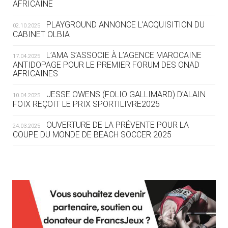
AFRICAINE
DES MONDIAUX À BRISBANE SUR LA
ROUTE DES JO 2032
PLAYGROUND ANNONCE L’ACQUISITION DU
02.10.2025
CABINET OLBIA
05.08
— ALPES FRANÇAISES 2030
LE VILLAGE OLYMPIQUE DES ARAVIS
L’AMA S’ASSOCIE À L’AGENCE MAROCAINE
17.04.2025
SE DESSINE
ANTIDOPAGE POUR LE PREMIER FORUM DES ONAD
AFRICAINES
04.08
— FOCUS DU JOUR
JESSE OWENS (FOLIO GALLIMARD) D’ALAIN
10.04.2025
LE COJOP A TROUVÉ SON VILLAGE
FOIX REÇOIT LE PRIX SPORTILIVRE2025
OLYMPIQUE LYONNAIS
OUVERTURE DE LA PRÉVENTE POUR LA
24.03.2025
COUPE DU MONDE DE BEACH SOCCER 2025
04.08
— ALLEMAGNE
« L'ALLEMAGNE PEUT DÉMONTRER
COMMENT ORGANISER DES JO
RESPONSABLES »
L’AMA FÉLICITE RICHARD POUND ET VALÉRIE
24.03.2025
FOURNEYRON, RÉCOMPENSÉS DE L’ORDRE OLYMPIQUE
L’AMA RECHERCHE DES HÔTES POUR LES
13.03.2025
04.08
— ESCRIME
RÉUNIONS DU CONSEIL DE FONDATION ET DU COMITÉ
LA FIE LANCE LES GRANDES
EXÉCUTIF
MANŒUVRES EN VUE DES JO