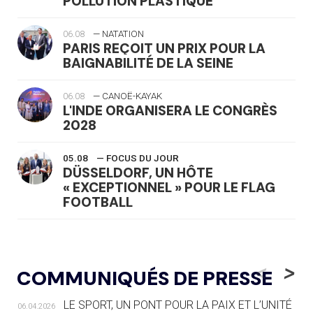
POLLUTION PLASTIQUE
06.08
— NATATION
PARIS REÇOIT UN PRIX POUR LA
BAIGNABILITÉ DE LA SEINE
06.08
— CANOË-KAYAK
L'INDE ORGANISERA LE CONGRÈS
2028
05.08
— FOCUS DU JOUR
DÜSSELDORF, UN HÔTE
« EXCEPTIONNEL » POUR LE FLAG
FOOTBALL
05.08
— LUGE
LE RÊVE DE VOIR LA LUGE ALPINE
<
>
COMMUNIQUÉS DE PRESSE
AUX JO « N'EST PAS FINI »
LE SPORT, UN PONT POUR LA PAIX ET L’UNITÉ
06.04.2026
05.08
— TIR À L'ARC