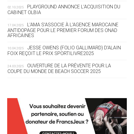
ROUTE DES JO 2032
PLAYGROUND ANNONCE L’ACQUISITION DU
02.10.2025
CABINET OLBIA
05.08
— ALPES FRANÇAISES 2030
LE VILLAGE OLYMPIQUE DES ARAVIS
L’AMA S’ASSOCIE À L’AGENCE MAROCAINE
17.04.2025
SE DESSINE
ANTIDOPAGE POUR LE PREMIER FORUM DES ONAD
AFRICAINES
04.08
— FOCUS DU JOUR
JESSE OWENS (FOLIO GALLIMARD) D’ALAIN
10.04.2025
LE COJOP A TROUVÉ SON VILLAGE
FOIX REÇOIT LE PRIX SPORTILIVRE2025
OLYMPIQUE LYONNAIS
OUVERTURE DE LA PRÉVENTE POUR LA
24.03.2025
COUPE DU MONDE DE BEACH SOCCER 2025
04.08
— ALLEMAGNE
« L'ALLEMAGNE PEUT DÉMONTRER
COMMENT ORGANISER DES JO
RESPONSABLES »
L’AMA FÉLICITE RICHARD POUND ET VALÉRIE
24.03.2025
FOURNEYRON, RÉCOMPENSÉS DE L’ORDRE OLYMPIQUE
L’AMA RECHERCHE DES HÔTES POUR LES
13.03.2025
04.08
— ESCRIME
RÉUNIONS DU CONSEIL DE FONDATION ET DU COMITÉ
LA FIE LANCE LES GRANDES
EXÉCUTIF
MANŒUVRES EN VUE DES JO
APPEL À CANDIDATURES DE L’AMA POUR LES
12.03.2025