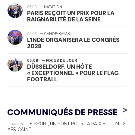
06.08
— NATATION
PARIS REÇOIT UN PRIX POUR LA
BAIGNABILITÉ DE LA SEINE
06.08
— CANOË-KAYAK
L'INDE ORGANISERA LE CONGRÈS
2028
05.08
— FOCUS DU JOUR
DÜSSELDORF, UN HÔTE
« EXCEPTIONNEL » POUR LE FLAG
FOOTBALL
05.08
— LUGE
LE RÊVE DE VOIR LA LUGE ALPINE
<
>
COMMUNIQUÉS DE PRESSE
AUX JO « N'EST PAS FINI »
LE SPORT, UN PONT POUR LA PAIX ET L’UNITÉ
06.04.2026
05.08
— TIR À L'ARC
AFRICAINE
DES MONDIAUX À BRISBANE SUR LA