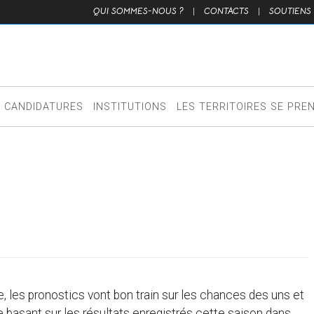
QUI SOMMES-NOUS ?
|
CONTACTS
|
SOUTIENS
CANDIDATURES
INSTITUTIONS
LES TERRITOIRES SE PRE
, les pronostics vont bon train sur les chances des uns et
basant sur les résultats enregistrés cette saison dans