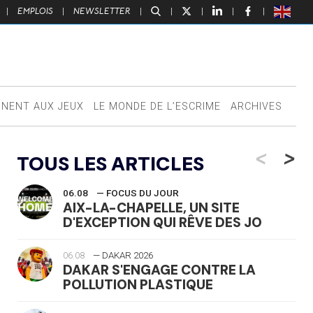
|
EMPLOIS
|
NEWSLETTER
|
|
|
|
|
NNENT AUX JEUX
LE MONDE DE L’ESCRIME
ARCHIVES
<
>
TOUS LES ARTICLES
06.08
— FOCUS DU JOUR
AIX-LA-CHAPELLE, UN SITE
D'EXCEPTION QUI RÊVE DES JO
06.08
— DAKAR 2026
DAKAR S'ENGAGE CONTRE LA
POLLUTION PLASTIQUE