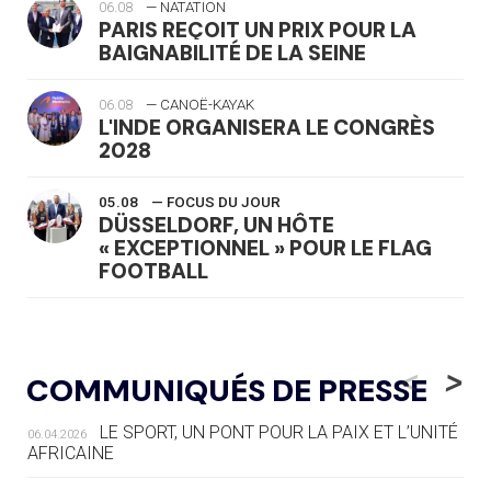
06.08
— NATATION
PARIS REÇOIT UN PRIX POUR LA
BAIGNABILITÉ DE LA SEINE
06.08
— CANOË-KAYAK
L'INDE ORGANISERA LE CONGRÈS
2028
05.08
— FOCUS DU JOUR
DÜSSELDORF, UN HÔTE
« EXCEPTIONNEL » POUR LE FLAG
FOOTBALL
05.08
— LUGE
LE RÊVE DE VOIR LA LUGE ALPINE
<
>
COMMUNIQUÉS DE PRESSE
AUX JO « N'EST PAS FINI »
LE SPORT, UN PONT POUR LA PAIX ET L’UNITÉ
06.04.2026
05.08
— TIR À L'ARC
AFRICAINE
DES MONDIAUX À BRISBANE SUR LA
ROUTE DES JO 2032