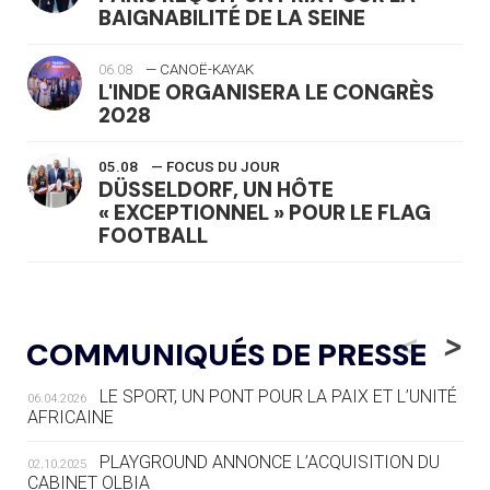
BAIGNABILITÉ DE LA SEINE
06.08
— CANOË-KAYAK
L'INDE ORGANISERA LE CONGRÈS
2028
05.08
— FOCUS DU JOUR
DÜSSELDORF, UN HÔTE
« EXCEPTIONNEL » POUR LE FLAG
FOOTBALL
05.08
— LUGE
LE RÊVE DE VOIR LA LUGE ALPINE
<
>
COMMUNIQUÉS DE PRESSE
AUX JO « N'EST PAS FINI »
LE SPORT, UN PONT POUR LA PAIX ET L’UNITÉ
06.04.2026
05.08
— TIR À L'ARC
AFRICAINE
DES MONDIAUX À BRISBANE SUR LA
ROUTE DES JO 2032
PLAYGROUND ANNONCE L’ACQUISITION DU
02.10.2025
CABINET OLBIA