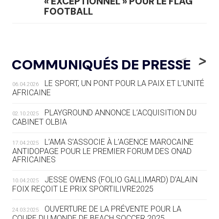
« EXCEPTIONNEL » POUR LE FLAG
FOOTBALL
05.08
— LUGE
LE RÊVE DE VOIR LA LUGE ALPINE
<
>
COMMUNIQUÉS DE PRESSE
AUX JO « N'EST PAS FINI »
LE SPORT, UN PONT POUR LA PAIX ET L’UNITÉ
06.04.2026
05.08
— TIR À L'ARC
AFRICAINE
DES MONDIAUX À BRISBANE SUR LA
ROUTE DES JO 2032
PLAYGROUND ANNONCE L’ACQUISITION DU
02.10.2025
CABINET OLBIA
05.08
— ALPES FRANÇAISES 2030
LE VILLAGE OLYMPIQUE DES ARAVIS
L’AMA S’ASSOCIE À L’AGENCE MAROCAINE
17.04.2025
SE DESSINE
ANTIDOPAGE POUR LE PREMIER FORUM DES ONAD
AFRICAINES
04.08
— FOCUS DU JOUR
JESSE OWENS (FOLIO GALLIMARD) D’ALAIN
10.04.2025
LE COJOP A TROUVÉ SON VILLAGE
FOIX REÇOIT LE PRIX SPORTILIVRE2025
OLYMPIQUE LYONNAIS
OUVERTURE DE LA PRÉVENTE POUR LA
24.03.2025
COUPE DU MONDE DE BEACH SOCCER 2025
04.08
— ALLEMAGNE