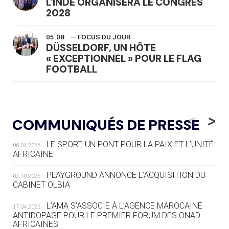
L'INDE ORGANISERA LE CONGRÈS
2028
05.08
— FOCUS DU JOUR
DÜSSELDORF, UN HÔTE
« EXCEPTIONNEL » POUR LE FLAG
FOOTBALL
05.08
— LUGE
LE RÊVE DE VOIR LA LUGE ALPINE
<
>
COMMUNIQUÉS DE PRESSE
AUX JO « N'EST PAS FINI »
LE SPORT, UN PONT POUR LA PAIX ET L’UNITÉ
06.04.2026
05.08
— TIR À L'ARC
AFRICAINE
DES MONDIAUX À BRISBANE SUR LA
ROUTE DES JO 2032
PLAYGROUND ANNONCE L’ACQUISITION DU
02.10.2025
CABINET OLBIA
05.08
— ALPES FRANÇAISES 2030
LE VILLAGE OLYMPIQUE DES ARAVIS
L’AMA S’ASSOCIE À L’AGENCE MAROCAINE
17.04.2025
SE DESSINE
ANTIDOPAGE POUR LE PREMIER FORUM DES ONAD
AFRICAINES