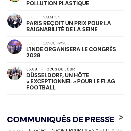
POLLUTION PLASTIQUE
06.08
— NATATION
PARIS REÇOIT UN PRIX POUR LA
BAIGNABILITÉ DE LA SEINE
06.08
— CANOË-KAYAK
L'INDE ORGANISERA LE CONGRÈS
2028
05.08
— FOCUS DU JOUR
DÜSSELDORF, UN HÔTE
« EXCEPTIONNEL » POUR LE FLAG
FOOTBALL
05.08
— LUGE
LE RÊVE DE VOIR LA LUGE ALPINE
<
>
COMMUNIQUÉS DE PRESSE
AUX JO « N'EST PAS FINI »
LE SPORT, UN PONT POUR LA PAIX ET L’UNITÉ