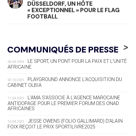
DÜSSELDORF, UN HÔTE
« EXCEPTIONNEL » POUR LE FLAG
FOOTBALL
05.08
— LUGE
LE RÊVE DE VOIR LA LUGE ALPINE
<
>
COMMUNIQUÉS DE PRESSE
AUX JO « N'EST PAS FINI »
LE SPORT, UN PONT POUR LA PAIX ET L’UNITÉ
06.04.2026
05.08
— TIR À L'ARC
AFRICAINE
DES MONDIAUX À BRISBANE SUR LA
ROUTE DES JO 2032
PLAYGROUND ANNONCE L’ACQUISITION DU
02.10.2025
CABINET OLBIA
05.08
— ALPES FRANÇAISES 2030
LE VILLAGE OLYMPIQUE DES ARAVIS
L’AMA S’ASSOCIE À L’AGENCE MAROCAINE
17.04.2025
SE DESSINE
ANTIDOPAGE POUR LE PREMIER FORUM DES ONAD
AFRICAINES
04.08
— FOCUS DU JOUR
JESSE OWENS (FOLIO GALLIMARD) D’ALAIN
10.04.2025
LE COJOP A TROUVÉ SON VILLAGE
FOIX REÇOIT LE PRIX SPORTILIVRE2025
OLYMPIQUE LYONNAIS