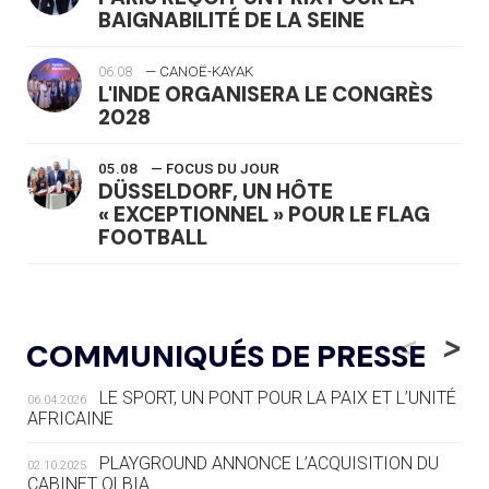
BAIGNABILITÉ DE LA SEINE
06.08
— CANOË-KAYAK
L'INDE ORGANISERA LE CONGRÈS
2028
05.08
— FOCUS DU JOUR
DÜSSELDORF, UN HÔTE
« EXCEPTIONNEL » POUR LE FLAG
FOOTBALL
05.08
— LUGE
LE RÊVE DE VOIR LA LUGE ALPINE
<
>
COMMUNIQUÉS DE PRESSE
AUX JO « N'EST PAS FINI »
LE SPORT, UN PONT POUR LA PAIX ET L’UNITÉ
06.04.2026
05.08
— TIR À L'ARC
AFRICAINE
DES MONDIAUX À BRISBANE SUR LA
ROUTE DES JO 2032
PLAYGROUND ANNONCE L’ACQUISITION DU
02.10.2025
CABINET OLBIA