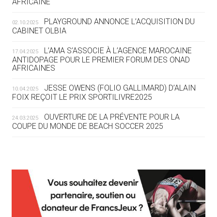
AFRICAINE
DES MONDIAUX À BRISBANE SUR LA
ROUTE DES JO 2032
PLAYGROUND ANNONCE L’ACQUISITION DU
02.10.2025
CABINET OLBIA
05.08
— ALPES FRANÇAISES 2030
LE VILLAGE OLYMPIQUE DES ARAVIS
L’AMA S’ASSOCIE À L’AGENCE MAROCAINE
17.04.2025
SE DESSINE
ANTIDOPAGE POUR LE PREMIER FORUM DES ONAD
AFRICAINES
04.08
— FOCUS DU JOUR
JESSE OWENS (FOLIO GALLIMARD) D’ALAIN
10.04.2025
LE COJOP A TROUVÉ SON VILLAGE
FOIX REÇOIT LE PRIX SPORTILIVRE2025
OLYMPIQUE LYONNAIS
OUVERTURE DE LA PRÉVENTE POUR LA
24.03.2025
COUPE DU MONDE DE BEACH SOCCER 2025
04.08
— ALLEMAGNE
« L'ALLEMAGNE PEUT DÉMONTRER
COMMENT ORGANISER DES JO
RESPONSABLES »
L’AMA FÉLICITE RICHARD POUND ET VALÉRIE
24.03.2025
FOURNEYRON, RÉCOMPENSÉS DE L’ORDRE OLYMPIQUE
L’AMA RECHERCHE DES HÔTES POUR LES
13.03.2025
04.08
— ESCRIME
RÉUNIONS DU CONSEIL DE FONDATION ET DU COMITÉ
LA FIE LANCE LES GRANDES
EXÉCUTIF
MANŒUVRES EN VUE DES JO