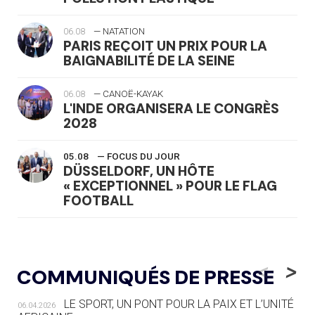
06.08
— NATATION
PARIS REÇOIT UN PRIX POUR LA
BAIGNABILITÉ DE LA SEINE
06.08
— CANOË-KAYAK
L'INDE ORGANISERA LE CONGRÈS
2028
05.08
— FOCUS DU JOUR
DÜSSELDORF, UN HÔTE
« EXCEPTIONNEL » POUR LE FLAG
FOOTBALL
05.08
— LUGE
LE RÊVE DE VOIR LA LUGE ALPINE
<
>
COMMUNIQUÉS DE PRESSE
AUX JO « N'EST PAS FINI »
LE SPORT, UN PONT POUR LA PAIX ET L’UNITÉ
06.04.2026
05.08
— TIR À L'ARC