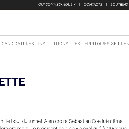
QUI SOMMES-NOUS ?
|
CONTACTS
|
SOUTIENS
CANDIDATURES
INSTITUTIONS
LES TERRITOIRES SE PRE
DETTE
nt le bout du tunnel. A en croire Sebastian Coe lui-même,
erniers mois. Le président de l’IAAF a expliqué à l’
AFP
que