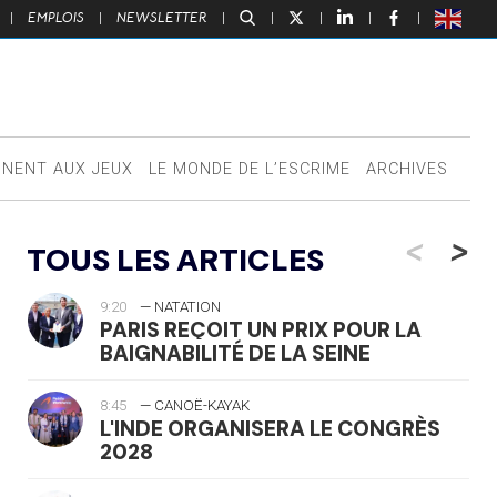
|
EMPLOIS
|
NEWSLETTER
|
|
|
|
|
NNENT AUX JEUX
LE MONDE DE L’ESCRIME
ARCHIVES
<
>
TOUS LES ARTICLES
9:20
— NATATION
PARIS REÇOIT UN PRIX POUR LA
BAIGNABILITÉ DE LA SEINE
8:45
— CANOË-KAYAK
L'INDE ORGANISERA LE CONGRÈS
2028