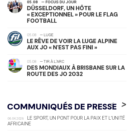
05.08
— FOCUS DU JOUR
DÜSSELDORF, UN HÔTE
« EXCEPTIONNEL » POUR LE FLAG
FOOTBALL
05.08
— LUGE
LE RÊVE DE VOIR LA LUGE ALPINE
AUX JO « N'EST PAS FINI »
05.08
— TIR À L'ARC
DES MONDIAUX À BRISBANE SUR LA
ROUTE DES JO 2032
05.08
— ALPES FRANÇAISES 2030
LE VILLAGE OLYMPIQUE DES ARAVIS
<
>
COMMUNIQUÉS DE PRESSE
SE DESSINE
LE SPORT, UN PONT POUR LA PAIX ET L’UNITÉ
06.04.2026
04.08
— FOCUS DU JOUR
AFRICAINE
LE COJOP A TROUVÉ SON VILLAGE
OLYMPIQUE LYONNAIS