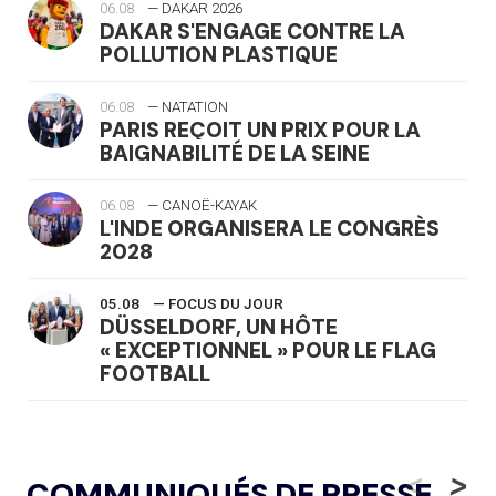
06.08
— DAKAR 2026
DAKAR S'ENGAGE CONTRE LA
POLLUTION PLASTIQUE
06.08
— NATATION
PARIS REÇOIT UN PRIX POUR LA
BAIGNABILITÉ DE LA SEINE
06.08
— CANOË-KAYAK
L'INDE ORGANISERA LE CONGRÈS
2028
05.08
— FOCUS DU JOUR
DÜSSELDORF, UN HÔTE
« EXCEPTIONNEL » POUR LE FLAG
FOOTBALL
05.08
— LUGE
LE RÊVE DE VOIR LA LUGE ALPINE
<
>
COMMUNIQUÉS DE PRESSE
AUX JO « N'EST PAS FINI »