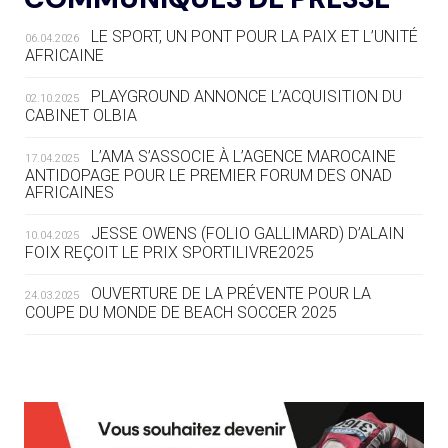
LE SPORT, UN PONT POUR LA PAIX ET L’UNITÉ
06.04.2026
05.08
— TIR À L'ARC
AFRICAINE
DES MONDIAUX À BRISBANE SUR LA
ROUTE DES JO 2032
PLAYGROUND ANNONCE L’ACQUISITION DU
02.10.2025
CABINET OLBIA
05.08
— ALPES FRANÇAISES 2030
LE VILLAGE OLYMPIQUE DES ARAVIS
L’AMA S’ASSOCIE À L’AGENCE MAROCAINE
17.04.2025
SE DESSINE
ANTIDOPAGE POUR LE PREMIER FORUM DES ONAD
AFRICAINES
04.08
— FOCUS DU JOUR
JESSE OWENS (FOLIO GALLIMARD) D’ALAIN
10.04.2025
LE COJOP A TROUVÉ SON VILLAGE
FOIX REÇOIT LE PRIX SPORTILIVRE2025
OLYMPIQUE LYONNAIS
OUVERTURE DE LA PRÉVENTE POUR LA
24.03.2025
COUPE DU MONDE DE BEACH SOCCER 2025
04.08
— ALLEMAGNE
« L'ALLEMAGNE PEUT DÉMONTRER
COMMENT ORGANISER DES JO
RESPONSABLES »
L’AMA FÉLICITE RICHARD POUND ET VALÉRIE
24.03.2025
FOURNEYRON, RÉCOMPENSÉS DE L’ORDRE OLYMPIQUE
L’AMA RECHERCHE DES HÔTES POUR LES
13.03.2025
04.08
— ESCRIME