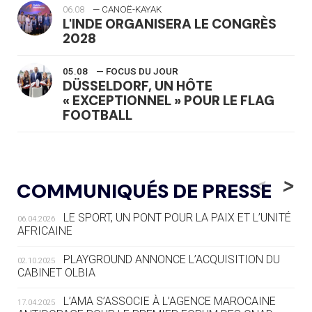
06.08
— CANOË-KAYAK
L'INDE ORGANISERA LE CONGRÈS
2028
05.08
— FOCUS DU JOUR
DÜSSELDORF, UN HÔTE
« EXCEPTIONNEL » POUR LE FLAG
FOOTBALL
05.08
— LUGE
LE RÊVE DE VOIR LA LUGE ALPINE
<
>
COMMUNIQUÉS DE PRESSE
AUX JO « N'EST PAS FINI »
LE SPORT, UN PONT POUR LA PAIX ET L’UNITÉ
06.04.2026
05.08
— TIR À L'ARC
AFRICAINE
DES MONDIAUX À BRISBANE SUR LA
ROUTE DES JO 2032
PLAYGROUND ANNONCE L’ACQUISITION DU
02.10.2025
CABINET OLBIA
05.08
— ALPES FRANÇAISES 2030
LE VILLAGE OLYMPIQUE DES ARAVIS
L’AMA S’ASSOCIE À L’AGENCE MAROCAINE
17.04.2025