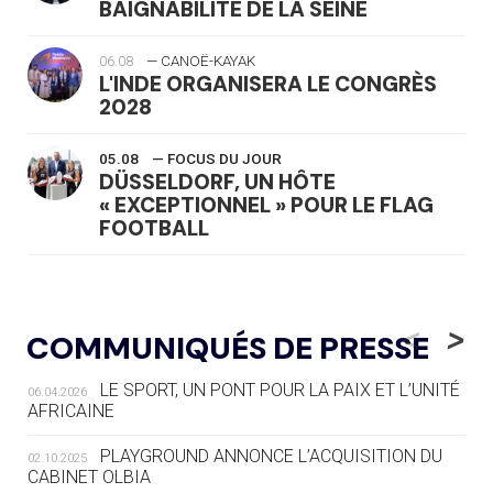
BAIGNABILITÉ DE LA SEINE
06.08
— CANOË-KAYAK
L'INDE ORGANISERA LE CONGRÈS
2028
05.08
— FOCUS DU JOUR
DÜSSELDORF, UN HÔTE
« EXCEPTIONNEL » POUR LE FLAG
FOOTBALL
05.08
— LUGE
LE RÊVE DE VOIR LA LUGE ALPINE
<
>
COMMUNIQUÉS DE PRESSE
AUX JO « N'EST PAS FINI »
LE SPORT, UN PONT POUR LA PAIX ET L’UNITÉ
06.04.2026
05.08
— TIR À L'ARC
AFRICAINE
DES MONDIAUX À BRISBANE SUR LA
ROUTE DES JO 2032
PLAYGROUND ANNONCE L’ACQUISITION DU
02.10.2025
CABINET OLBIA