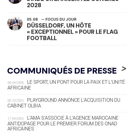
2028
05.08
— FOCUS DU JOUR
DÜSSELDORF, UN HÔTE
« EXCEPTIONNEL » POUR LE FLAG
FOOTBALL
05.08
— LUGE
LE RÊVE DE VOIR LA LUGE ALPINE
<
>
COMMUNIQUÉS DE PRESSE
AUX JO « N'EST PAS FINI »
LE SPORT, UN PONT POUR LA PAIX ET L’UNITÉ
06.04.2026
05.08
— TIR À L'ARC
AFRICAINE
DES MONDIAUX À BRISBANE SUR LA
ROUTE DES JO 2032
PLAYGROUND ANNONCE L’ACQUISITION DU
02.10.2025
CABINET OLBIA
05.08
— ALPES FRANÇAISES 2030
LE VILLAGE OLYMPIQUE DES ARAVIS
L’AMA S’ASSOCIE À L’AGENCE MAROCAINE
17.04.2025
SE DESSINE
ANTIDOPAGE POUR LE PREMIER FORUM DES ONAD
AFRICAINES