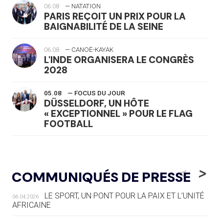
06.08
— NATATION
PARIS REÇOIT UN PRIX POUR LA
BAIGNABILITÉ DE LA SEINE
06.08
— CANOË-KAYAK
L'INDE ORGANISERA LE CONGRÈS
2028
05.08
— FOCUS DU JOUR
DÜSSELDORF, UN HÔTE
« EXCEPTIONNEL » POUR LE FLAG
FOOTBALL
05.08
— LUGE
LE RÊVE DE VOIR LA LUGE ALPINE
<
>
COMMUNIQUÉS DE PRESSE
AUX JO « N'EST PAS FINI »
LE SPORT, UN PONT POUR LA PAIX ET L’UNITÉ
06.04.2026
05.08
— TIR À L'ARC
AFRICAINE
DES MONDIAUX À BRISBANE SUR LA