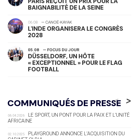
PARIS REÇOIT UN PRIX POUR LA
BAIGNABILITÉ DE LA SEINE
06.08
— CANOË-KAYAK
L'INDE ORGANISERA LE CONGRÈS
2028
05.08
— FOCUS DU JOUR
DÜSSELDORF, UN HÔTE
« EXCEPTIONNEL » POUR LE FLAG
FOOTBALL
05.08
— LUGE
LE RÊVE DE VOIR LA LUGE ALPINE
<
>
COMMUNIQUÉS DE PRESSE
AUX JO « N'EST PAS FINI »
LE SPORT, UN PONT POUR LA PAIX ET L’UNITÉ
06.04.2026
05.08
— TIR À L'ARC
AFRICAINE
DES MONDIAUX À BRISBANE SUR LA
ROUTE DES JO 2032
PLAYGROUND ANNONCE L’ACQUISITION DU
02.10.2025