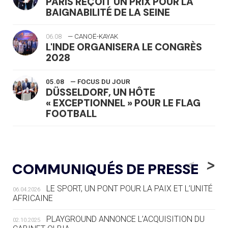
PARIS REÇOIT UN PRIX POUR LA
BAIGNABILITÉ DE LA SEINE
06.08
— CANOË-KAYAK
L'INDE ORGANISERA LE CONGRÈS
2028
05.08
— FOCUS DU JOUR
DÜSSELDORF, UN HÔTE
« EXCEPTIONNEL » POUR LE FLAG
FOOTBALL
05.08
— LUGE
LE RÊVE DE VOIR LA LUGE ALPINE
<
>
COMMUNIQUÉS DE PRESSE
AUX JO « N'EST PAS FINI »
LE SPORT, UN PONT POUR LA PAIX ET L’UNITÉ
06.04.2026
05.08
— TIR À L'ARC
AFRICAINE
DES MONDIAUX À BRISBANE SUR LA
ROUTE DES JO 2032
PLAYGROUND ANNONCE L’ACQUISITION DU
02.10.2025