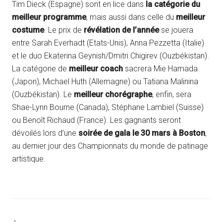
Tim Dieck (Espagne) sont en lice dans
la catégorie du
meilleur programme
, mais aussi dans celle du
meilleur
costume
. Le prix de
révélation de l’année
se jouera
entre Sarah Everhadt (Etats-Unis), Anna Pezzetta (Italie)
et le duo Ekaterina Geynish/Dmitri Chigirev (Ouzbékistan).
La catégorie de
meilleur coach
sacrera Mie Hamada
(Japon), Michael Huth (Allemagne) ou Tatiana Malinina
(Ouzbékistan). Le
meilleur chorégraphe
, enfin, sera
Shae-Lynn Bourne (Canada), Stéphane Lambiel (Suisse)
ou Benoît Richaud (France). Les gagnants seront
dévoilés lors d’une
soirée de gala le 30 mars à Boston
,
au dernier jour des Championnats du monde de patinage
artistique.