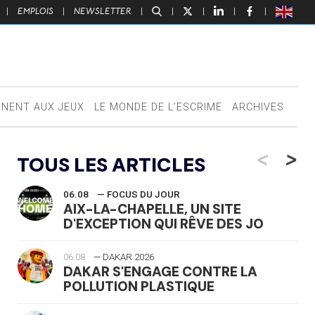
|
EMPLOIS
|
NEWSLETTER
|
|
|
|
|
NNENT AUX JEUX
LE MONDE DE L’ESCRIME
ARCHIVES
<
>
TOUS LES ARTICLES
06.08
— FOCUS DU JOUR
AIX-LA-CHAPELLE, UN SITE
D'EXCEPTION QUI RÊVE DES JO
06.08
— DAKAR 2026
DAKAR S'ENGAGE CONTRE LA
POLLUTION PLASTIQUE