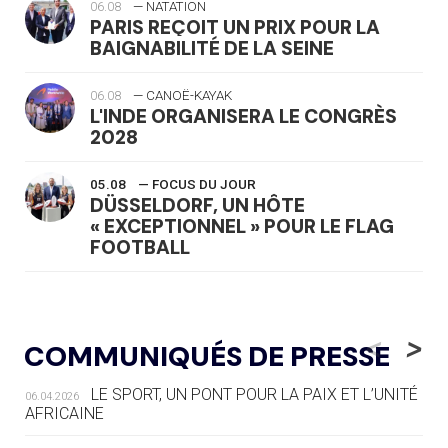
06.08
— NATATION
PARIS REÇOIT UN PRIX POUR LA
BAIGNABILITÉ DE LA SEINE
06.08
— CANOË-KAYAK
L'INDE ORGANISERA LE CONGRÈS
2028
05.08
— FOCUS DU JOUR
DÜSSELDORF, UN HÔTE
« EXCEPTIONNEL » POUR LE FLAG
FOOTBALL
05.08
— LUGE
LE RÊVE DE VOIR LA LUGE ALPINE
<
>
COMMUNIQUÉS DE PRESSE
AUX JO « N'EST PAS FINI »
LE SPORT, UN PONT POUR LA PAIX ET L’UNITÉ
06.04.2026
05.08
— TIR À L'ARC
AFRICAINE
DES MONDIAUX À BRISBANE SUR LA
ROUTE DES JO 2032