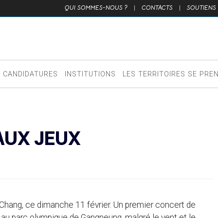
QUI SOMMES-NOUS ?
|
CONTACTS
|
SOUTIENS
CANDIDATURES
INSTITUTIONS
LES TERRITOIRES SE PRE
AUX JEUX
Chang, ce dimanche 11 février. Un premier concert de
i au parc olympique de Gangneung, malgré le vent et le