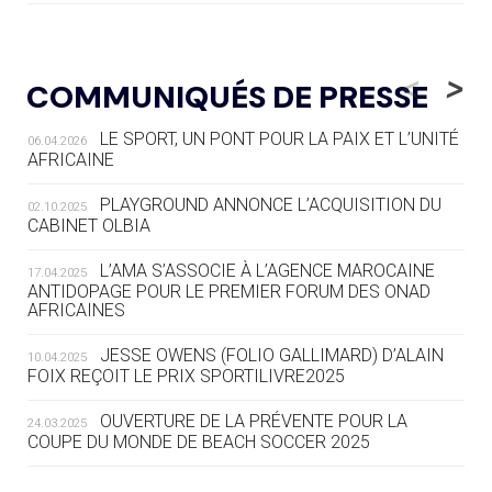
05.08
— LUGE
LE RÊVE DE VOIR LA LUGE ALPINE
<
>
COMMUNIQUÉS DE PRESSE
AUX JO « N'EST PAS FINI »
LE SPORT, UN PONT POUR LA PAIX ET L’UNITÉ
06.04.2026
05.08
— TIR À L'ARC
AFRICAINE
DES MONDIAUX À BRISBANE SUR LA
ROUTE DES JO 2032
PLAYGROUND ANNONCE L’ACQUISITION DU
02.10.2025
CABINET OLBIA
05.08
— ALPES FRANÇAISES 2030
LE VILLAGE OLYMPIQUE DES ARAVIS
L’AMA S’ASSOCIE À L’AGENCE MAROCAINE
17.04.2025
SE DESSINE
ANTIDOPAGE POUR LE PREMIER FORUM DES ONAD
AFRICAINES
04.08
— FOCUS DU JOUR
JESSE OWENS (FOLIO GALLIMARD) D’ALAIN
10.04.2025
LE COJOP A TROUVÉ SON VILLAGE
FOIX REÇOIT LE PRIX SPORTILIVRE2025
OLYMPIQUE LYONNAIS
OUVERTURE DE LA PRÉVENTE POUR LA
24.03.2025
COUPE DU MONDE DE BEACH SOCCER 2025
04.08
— ALLEMAGNE
« L'ALLEMAGNE PEUT DÉMONTRER
COMMENT ORGANISER DES JO