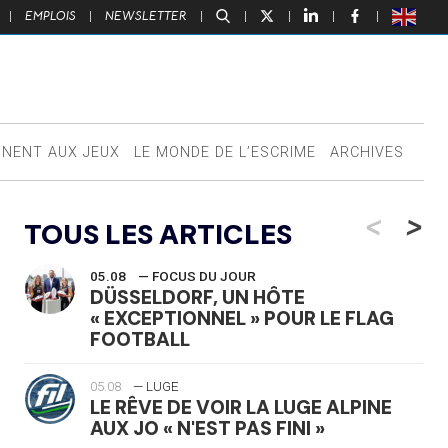
|
EMPLOIS
|
NEWSLETTER
|
|
|
|
|
NNENT AUX JEUX
LE MONDE DE L’ESCRIME
ARCHIVES
<
>
TOUS LES ARTICLES
05.08
— FOCUS DU JOUR
DÜSSELDORF, UN HÔTE
« EXCEPTIONNEL » POUR LE FLAG
FOOTBALL
05.08
— LUGE
LE RÊVE DE VOIR LA LUGE ALPINE
AUX JO « N'EST PAS FINI »