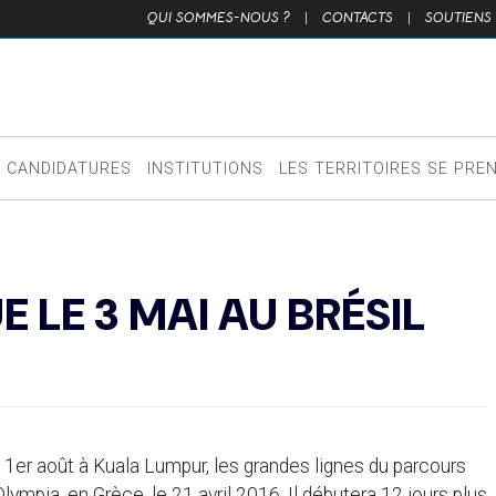
QUI SOMMES-NOUS ?
|
CONTACTS
|
SOUTIENS
CANDIDATURES
INSTITUTIONS
LES TERRITOIRES SE PRE
 LE 3 MAI AU BRÉSIL
1er août à Kuala Lumpur, les grandes lignes du parcours
ympia, en Grèce, le 21 avril 2016. Il débutera 12 jours plus