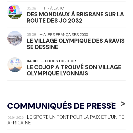
05.08
— TIR À L'ARC
DES MONDIAUX À BRISBANE SUR LA
ROUTE DES JO 2032
05.08
— ALPES FRANÇAISES 2030
LE VILLAGE OLYMPIQUE DES ARAVIS
SE DESSINE
04.08
— FOCUS DU JOUR
LE COJOP A TROUVÉ SON VILLAGE
OLYMPIQUE LYONNAIS
04.08
— ALLEMAGNE
« L'ALLEMAGNE PEUT DÉMONTRER
<
>
COMMUNIQUÉS DE PRESSE
COMMENT ORGANISER DES JO
RESPONSABLES »
LE SPORT, UN PONT POUR LA PAIX ET L’UNITÉ
06.04.2026
AFRICAINE
04.08
— ESCRIME
LA FIE LANCE LES GRANDES