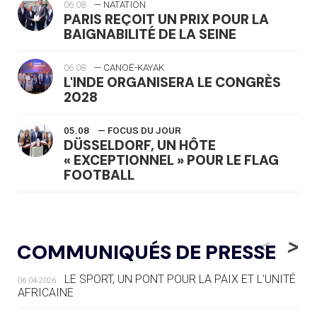
06.08
— NATATION
PARIS REÇOIT UN PRIX POUR LA
BAIGNABILITÉ DE LA SEINE
06.08
— CANOË-KAYAK
L'INDE ORGANISERA LE CONGRÈS
2028
05.08
— FOCUS DU JOUR
DÜSSELDORF, UN HÔTE
« EXCEPTIONNEL » POUR LE FLAG
FOOTBALL
05.08
— LUGE
LE RÊVE DE VOIR LA LUGE ALPINE
<
>
COMMUNIQUÉS DE PRESSE
AUX JO « N'EST PAS FINI »
LE SPORT, UN PONT POUR LA PAIX ET L’UNITÉ
06.04.2026
05.08
— TIR À L'ARC
AFRICAINE
DES MONDIAUX À BRISBANE SUR LA
ROUTE DES JO 2032