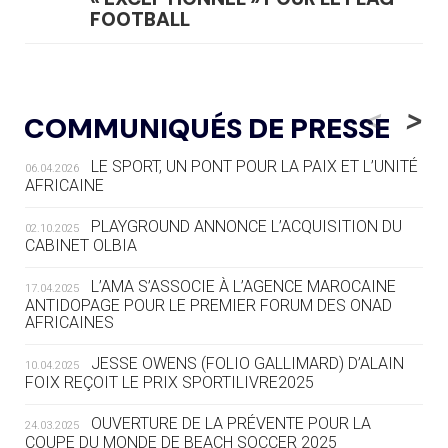
FOOTBALL
05.08
— LUGE
LE RÊVE DE VOIR LA LUGE ALPINE
<
>
COMMUNIQUÉS DE PRESSE
AUX JO « N'EST PAS FINI »
LE SPORT, UN PONT POUR LA PAIX ET L’UNITÉ
06.04.2026
05.08
— TIR À L'ARC
AFRICAINE
DES MONDIAUX À BRISBANE SUR LA
ROUTE DES JO 2032
PLAYGROUND ANNONCE L’ACQUISITION DU
02.10.2025
CABINET OLBIA
05.08
— ALPES FRANÇAISES 2030
LE VILLAGE OLYMPIQUE DES ARAVIS
L’AMA S’ASSOCIE À L’AGENCE MAROCAINE
17.04.2025
SE DESSINE
ANTIDOPAGE POUR LE PREMIER FORUM DES ONAD
AFRICAINES
04.08
— FOCUS DU JOUR
JESSE OWENS (FOLIO GALLIMARD) D’ALAIN
10.04.2025
LE COJOP A TROUVÉ SON VILLAGE
FOIX REÇOIT LE PRIX SPORTILIVRE2025
OLYMPIQUE LYONNAIS
OUVERTURE DE LA PRÉVENTE POUR LA
24.03.2025
COUPE DU MONDE DE BEACH SOCCER 2025
04.08
— ALLEMAGNE