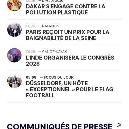
06.08
— DAKAR 2026
DAKAR S'ENGAGE CONTRE LA
POLLUTION PLASTIQUE
06.08
— NATATION
PARIS REÇOIT UN PRIX POUR LA
BAIGNABILITÉ DE LA SEINE
06.08
— CANOË-KAYAK
L'INDE ORGANISERA LE CONGRÈS
2028
05.08
— FOCUS DU JOUR
DÜSSELDORF, UN HÔTE
« EXCEPTIONNEL » POUR LE FLAG
FOOTBALL
05.08
— LUGE
LE RÊVE DE VOIR LA LUGE ALPINE
<
>
COMMUNIQUÉS DE PRESSE
AUX JO « N'EST PAS FINI »