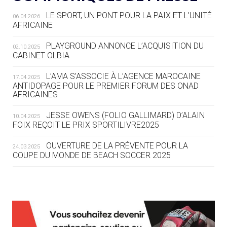
LE SPORT, UN PONT POUR LA PAIX ET L’UNITÉ
06.04.2026
05.08
— TIR À L'ARC
AFRICAINE
DES MONDIAUX À BRISBANE SUR LA
ROUTE DES JO 2032
PLAYGROUND ANNONCE L’ACQUISITION DU
02.10.2025
CABINET OLBIA
05.08
— ALPES FRANÇAISES 2030
LE VILLAGE OLYMPIQUE DES ARAVIS
L’AMA S’ASSOCIE À L’AGENCE MAROCAINE
17.04.2025
SE DESSINE
ANTIDOPAGE POUR LE PREMIER FORUM DES ONAD
AFRICAINES
04.08
— FOCUS DU JOUR
JESSE OWENS (FOLIO GALLIMARD) D’ALAIN
10.04.2025
LE COJOP A TROUVÉ SON VILLAGE
FOIX REÇOIT LE PRIX SPORTILIVRE2025
OLYMPIQUE LYONNAIS
OUVERTURE DE LA PRÉVENTE POUR LA
24.03.2025
COUPE DU MONDE DE BEACH SOCCER 2025
04.08
— ALLEMAGNE
« L'ALLEMAGNE PEUT DÉMONTRER
COMMENT ORGANISER DES JO
RESPONSABLES »
L’AMA FÉLICITE RICHARD POUND ET VALÉRIE
24.03.2025
FOURNEYRON, RÉCOMPENSÉS DE L’ORDRE OLYMPIQUE
L’AMA RECHERCHE DES HÔTES POUR LES
13.03.2025
04.08
— ESCRIME
RÉUNIONS DU CONSEIL DE FONDATION ET DU COMITÉ