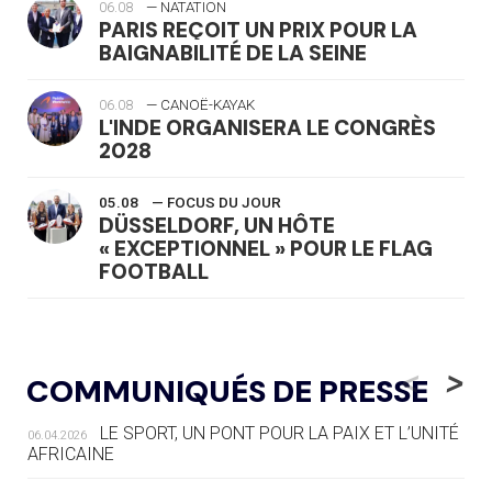
06.08
— NATATION
PARIS REÇOIT UN PRIX POUR LA
BAIGNABILITÉ DE LA SEINE
06.08
— CANOË-KAYAK
L'INDE ORGANISERA LE CONGRÈS
2028
05.08
— FOCUS DU JOUR
DÜSSELDORF, UN HÔTE
« EXCEPTIONNEL » POUR LE FLAG
FOOTBALL
05.08
— LUGE
LE RÊVE DE VOIR LA LUGE ALPINE
<
>
COMMUNIQUÉS DE PRESSE
AUX JO « N'EST PAS FINI »
LE SPORT, UN PONT POUR LA PAIX ET L’UNITÉ
06.04.2026
05.08
— TIR À L'ARC
AFRICAINE
DES MONDIAUX À BRISBANE SUR LA
ROUTE DES JO 2032