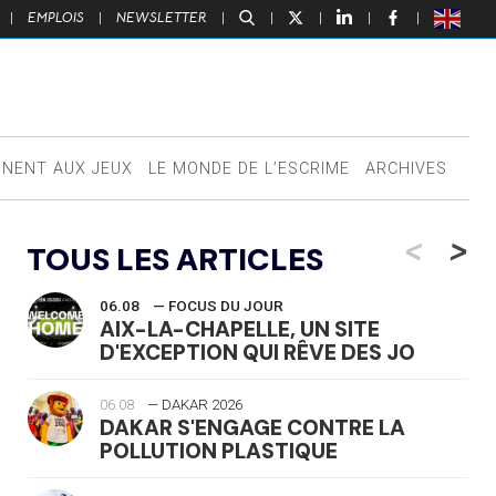
|
EMPLOIS
|
NEWSLETTER
|
|
|
|
|
NNENT AUX JEUX
LE MONDE DE L’ESCRIME
ARCHIVES
<
>
TOUS LES ARTICLES
06.08
— FOCUS DU JOUR
AIX-LA-CHAPELLE, UN SITE
D'EXCEPTION QUI RÊVE DES JO
06.08
— DAKAR 2026
DAKAR S'ENGAGE CONTRE LA
POLLUTION PLASTIQUE